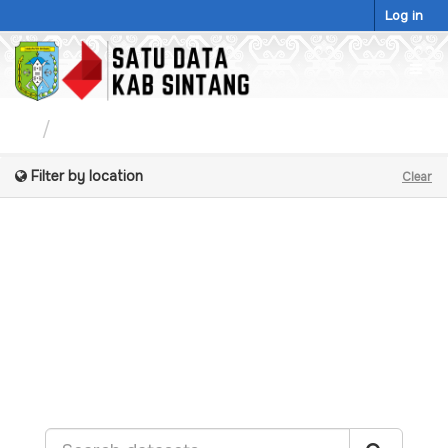
Skip
Log in
to
content
Togg
navig
Datasets
Filter by location
Clear