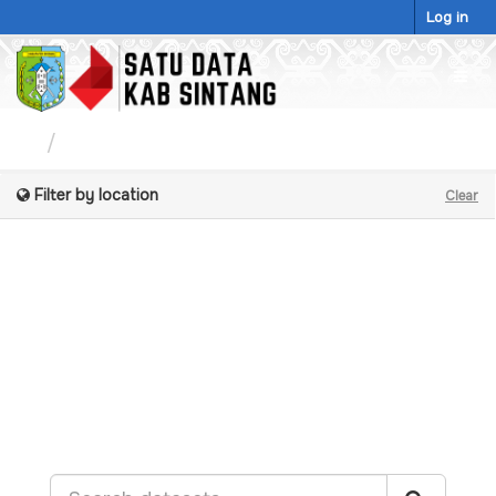
Skip
Log in
to
content
Togg
navig
Datasets
Filter by location
Clear