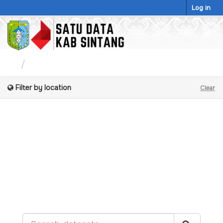
Skip
Log in
to
content
Togg
navig
Datasets
Filter by location
Clear