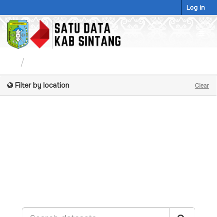
Skip
Log in
to
content
Togg
navig
Datasets
Filter by location
Clear