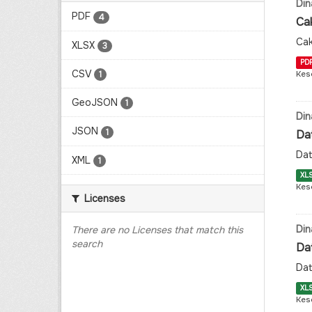
Din
PDF
4
Ca
Cak
XLSX
3
PD
CSV
Kes
1
GeoJSON
1
Din
JSON
1
Da
Dat
XML
1
XL
Kes
Licenses
Din
There are no Licenses that match this
search
Da
Dat
XL
Kes