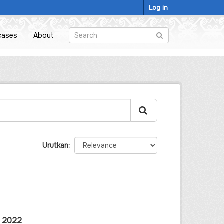
Log in
cases
About
Urutkan
, 2022