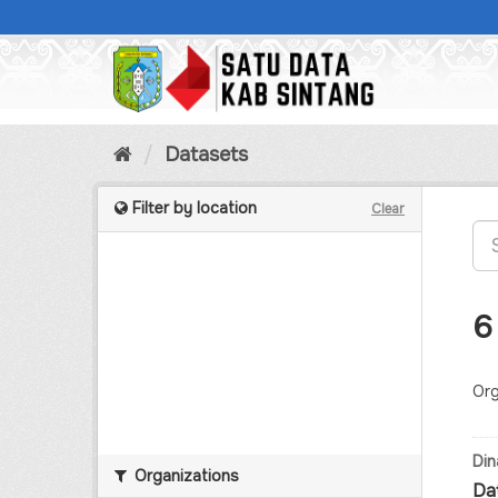
Skip
to
content
Datasets
Filter by location
Clear
6
Org
Din
Organizations
Da