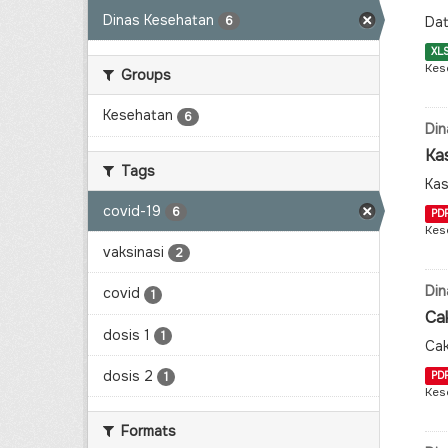
Dinas Kesehatan
Dat
6
XL
Kes
Groups
Kesehatan
6
Din
Ka
Tags
Kas
covid-19
6
PD
Kes
vaksinasi
2
Din
covid
1
Ca
dosis 1
1
Cak
dosis 2
PD
1
Kes
Formats