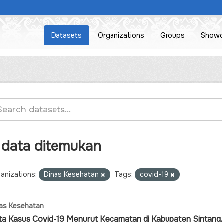
Datasets
Organizations
Groups
Show
 data ditemukan
anizations:
Dinas Kesehatan
Tags:
covid-19
as Kesehatan
ta Kasus Covid-19 Menurut Kecamatan di Kabupaten Sintang