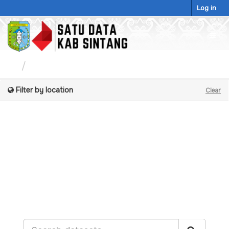
Skip
Log in
to
content
Togg
navig
Datasets
Filter by location
Clear