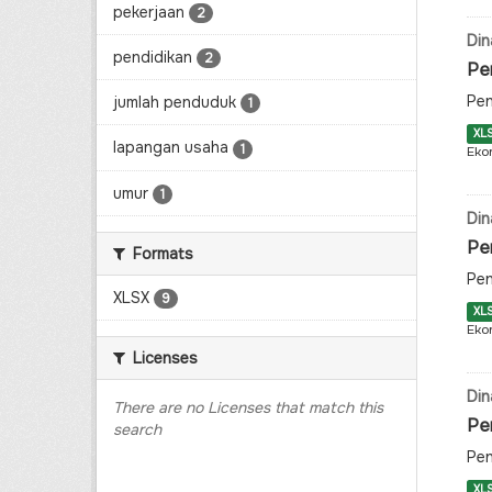
pekerjaan
2
Din
pendidikan
2
Pe
Pen
jumlah penduduk
1
XL
lapangan usaha
1
Eko
umur
1
Din
Pe
Formats
Pen
XLSX
9
XL
Eko
Licenses
Din
There are no Licenses that match this
Pe
search
Pen
XL