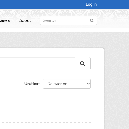
Log in
cases
About
Urutkan