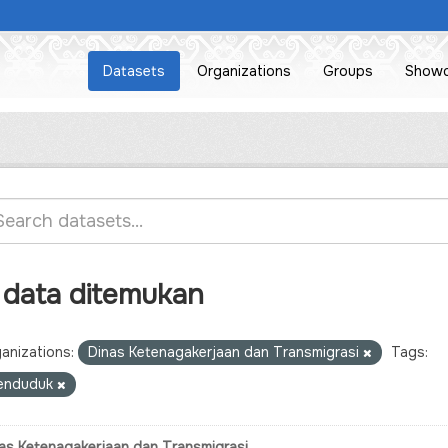
Datasets
Organizations
Groups
Show
 data ditemukan
anizations:
Dinas Ketenagakerjaan dan Transmigrasi
Tags:
enduduk
as Ketenagakerjaan dan Transmigrasi