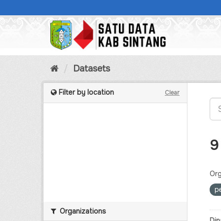
Skip
to
content
Datasets
Filter by location
Clear
9
Org
p
Organizations
Din