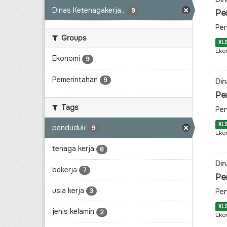
Dinas Ketenagakerja...
9
Pe
Pen
Groups
XL
Eko
Ekonomi
9
Pemerintahan
9
Din
Pe
Tags
Pen
XL
penduduk
9
Eko
tenaga kerja
8
Din
bekerja
7
Pe
usia kerja
Pen
3
XL
jenis kelamin
2
Eko