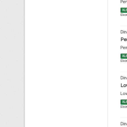
Pen
XL
Eko
Din
Pe
Pem
XL
Eko
Din
Lo
Low
XL
Eko
Din