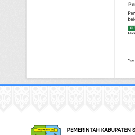
Pe
Pen
bek
XL
Eko
You
PEMERINTAH KABUPATEN 