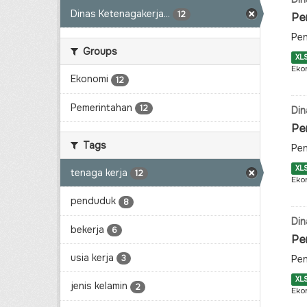
Dinas Ketenagakerja...
12
Pe
Pen
Groups
XL
Eko
Ekonomi
12
Pemerintahan
12
Din
Pe
Tags
Pen
XL
tenaga kerja
12
Eko
penduduk
8
Din
bekerja
6
Pe
usia kerja
Pen
3
XL
jenis kelamin
2
Eko