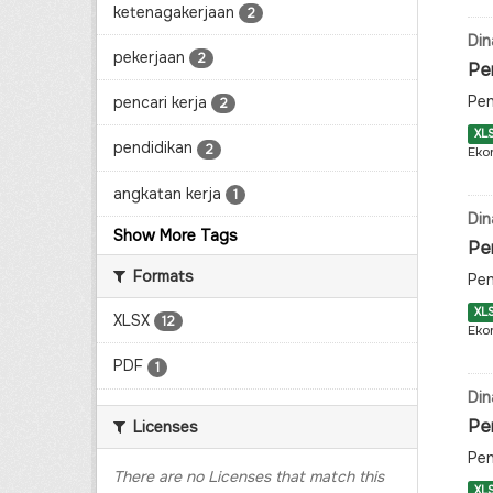
ketenagakerjaan
2
Din
pekerjaan
2
Pe
Pen
pencari kerja
2
XL
pendidikan
2
Eko
angkatan kerja
1
Din
Show More Tags
Pe
Formats
Pen
XL
XLSX
12
Eko
PDF
1
Din
Pe
Licenses
Pen
There are no Licenses that match this
XL