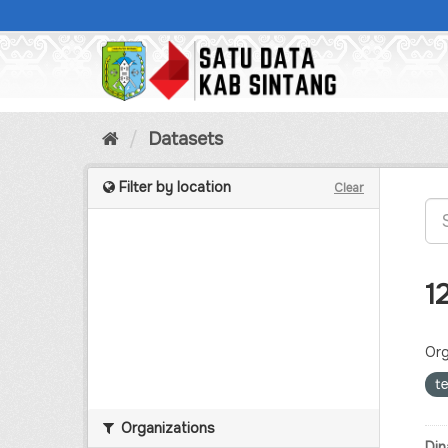
Skip
to
content
Datasets
Filter by location
Clear
1
Org
t
Organizations
Din