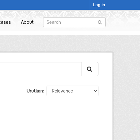
Log in
cases
About
Urutkan