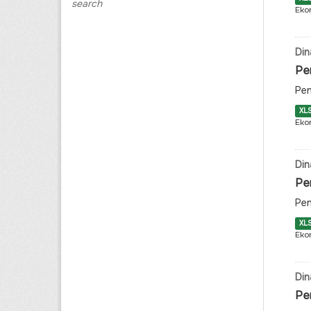
search
Eko
Din
Pe
Pen
XL
Eko
Din
Pe
Pen
XL
Eko
Din
Pe