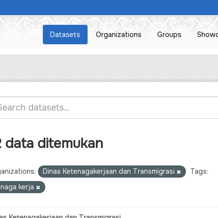
Datasets
Organizations
Groups
Show
2 data ditemukan
anizations:
Dinas Ketenagakerjaan dan Transmigrasi
Tags:
enaga kerja
as Ketenagakerjaan dan Transmigrasi