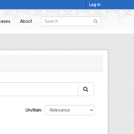
Log in
cases
About
Urutkan