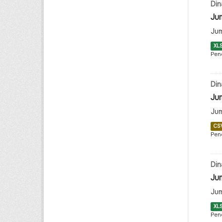
Din
Ju
Jum
XL
Pen
Din
Ju
Jum
CS
Pen
Din
Ju
Jum
XL
Pen