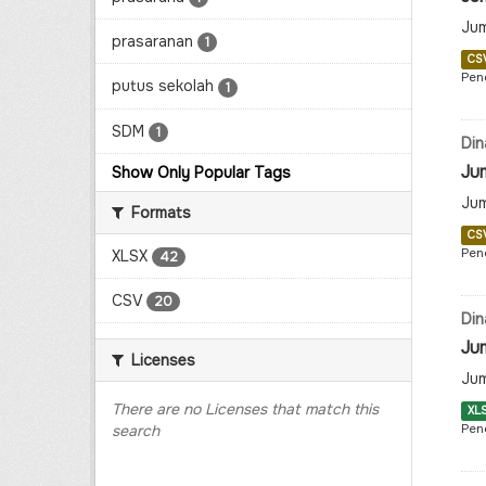
Jum
prasaranan
1
CS
Pen
putus sekolah
1
SDM
1
Din
Ju
Show Only Popular Tags
Jum
Formats
CS
Pen
XLSX
42
CSV
20
Din
Ju
Licenses
Jum
There are no Licenses that match this
XL
Pen
search