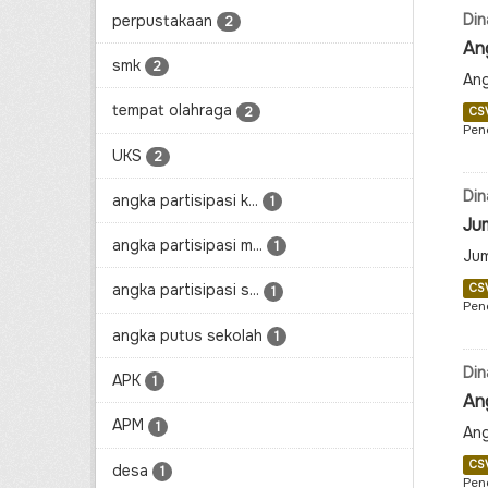
Din
perpustakaan
2
An
smk
2
Ang
tempat olahraga
2
CS
Pen
UKS
2
Din
angka partisipasi k...
1
Ju
angka partisipasi m...
1
Jum
angka partisipasi s...
CS
1
Pen
angka putus sekolah
1
Din
APK
1
An
APM
1
Ang
CS
desa
1
Pen