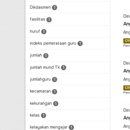
Dikdasmen
1
Din
fasilitas
1
An
huruf
1
Ang
CS
indeks pemerataan guru
1
Pen
jumlah
1
Din
jumlah murid Tk
1
An
jumlahguru
Ang
1
CS
kecamatan
1
Pen
kekurangan
1
Din
kelas
1
An
Ang
kelayakan mengajar
1