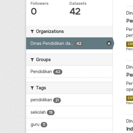
Followers
Datasets
0
42
Din
Per
Per
Organizations
pen
Dinas Pendidikan da...
42
CS
Pen
Groups
Din
Pendidikan
42
Per
Per
Tags
ope
CS
pendidikan
21
Pen
sekolah
19
Din
guru
11
In