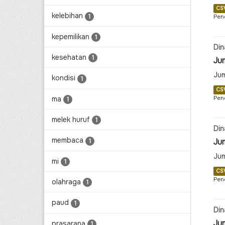
CS
kelebihan
1
Pen
kepemilikan
1
Din
kesehatan
1
Ju
Jum
kondisi
1
CS
Pen
ma
1
melek huruf
1
Din
membaca
Ju
1
Jum
mi
1
CS
Pen
olahraga
1
paud
1
Din
Ju
prasarana
1