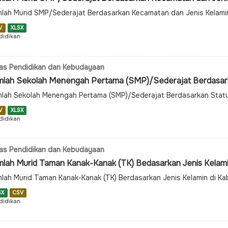
lah Murid SMP/Sederajat Berdasarkan Kecamatan dan Jenis Kelami
V
XLSX
didikan
as Pendidikan dan Kebudayaan
mlah Sekolah Menengah Pertama (SMP)/Sederajat Berdasarka
lah Sekolah Menengah Pertama (SMP)/Sederajat Berdasarkan Statu
V
XLSX
didikan
as Pendidikan dan Kebudayaan
mlah Murid Taman Kanak-Kanak (TK) Bedasarkan Jenis Kelam
lah Murid Taman Kanak-Kanak (TK) Berdasarkan Jenis Kelamin di K
SX
CSV
didikan