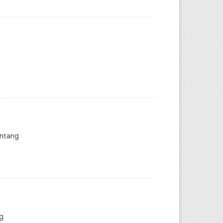
intang
g