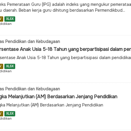
eks Pemerataan Guru (IPG) adalah indeks yang mengukur pemerataa
u daerah. Beban kerja guru dihitung berdasarkan Permendikbud...
V
XLSX
didikan
as Pendidikan dan Kebudayaan
rsentase Anak Usia 5-18 Tahun yang berpartisipasi dalam pen
sentase Anak Usia 5-18 Tahun yang berpartisipasi dalam pendidik
V
XLSX
didikan
as Pendidikan dan Kebudayaan
gka Melanjutkan (AM) Berdasarkan Jenjang Pendidikan
ka Melanjutkan (AM) Berdasarkan Jenjang Pendidikan
V
XLSX
didikan