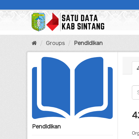
Skip
to
content
Groups
Pendidikan
4
Pendidikan
Org