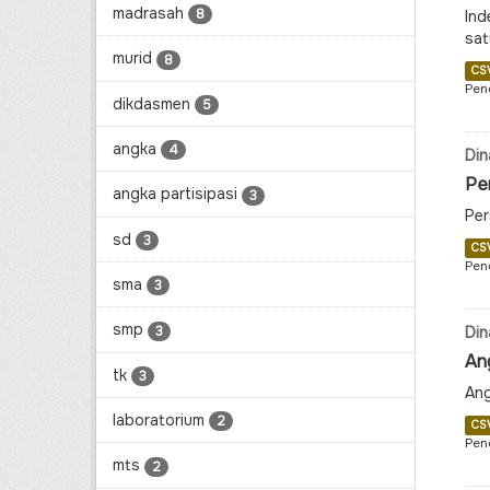
madrasah
8
Ind
sat
murid
8
CS
Pen
dikdasmen
5
angka
4
Din
Pe
angka partisipasi
3
Per
sd
3
CS
Pen
sma
3
smp
3
Din
An
tk
3
Ang
laboratorium
2
CS
Pen
mts
2