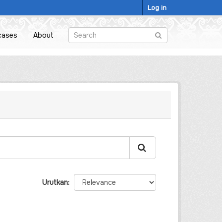
Log in
cases
About
Urutkan