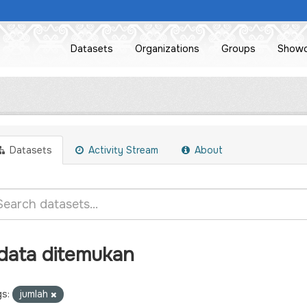
Datasets
Organizations
Groups
Show
Datasets
Activity Stream
About
 data ditemukan
s:
jumlah