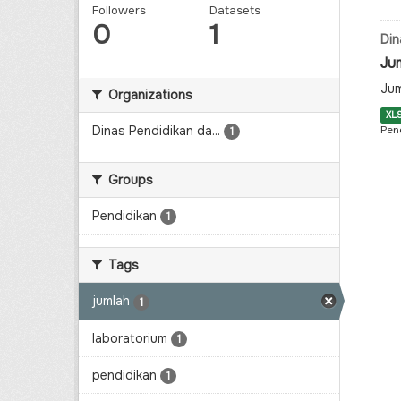
Followers
Datasets
0
1
Din
Ju
Jum
Organizations
XL
Dinas Pendidikan da...
Pen
1
Groups
Pendidikan
1
Tags
jumlah
1
laboratorium
1
pendidikan
1