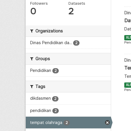
Followers
Datasets
0
2
Din
Da
Dat
Organizations
XL
Dinas Pendidikan da...
Pen
2
Groups
Din
Te
Pendidikan
2
Tem
XL
Tags
Pen
dikdasmen
2
pendidikan
2
tempat olahraga
2