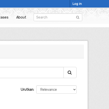
Log in
cases
About
Urutkan