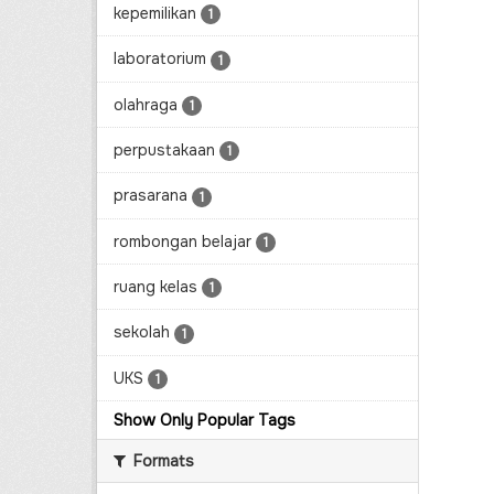
kepemilikan
1
laboratorium
1
olahraga
1
perpustakaan
1
prasarana
1
rombongan belajar
1
ruang kelas
1
sekolah
1
UKS
1
Show Only Popular Tags
Formats