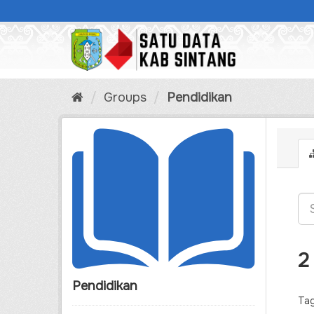
Skip
to
content
Groups
Pendidikan
2
Pendidikan
Tag