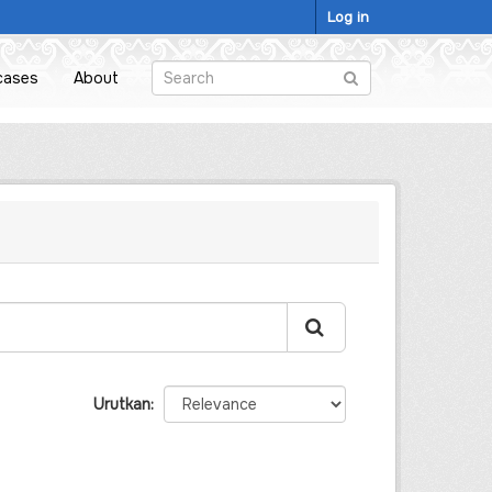
Log in
cases
About
Urutkan