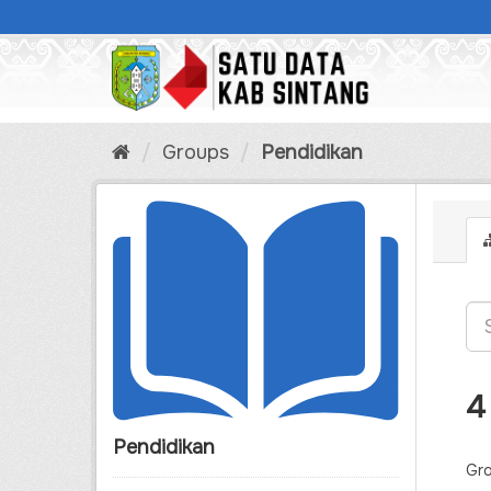
Skip
to
content
Groups
Pendidikan
4
Pendidikan
Gro