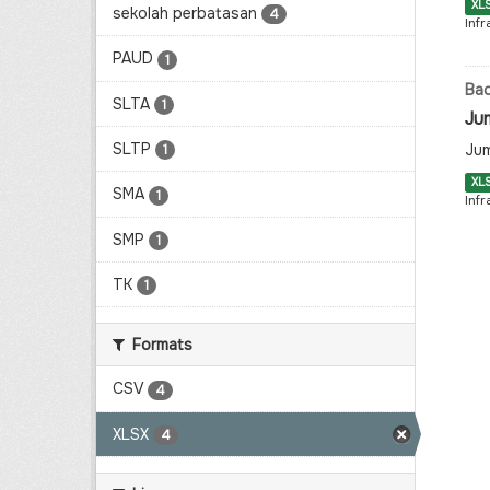
XL
sekolah perbatasan
4
Infr
PAUD
1
Bad
SLTA
1
Ju
SLTP
Jum
1
XL
SMA
1
Infr
SMP
1
TK
1
Formats
CSV
4
XLSX
4