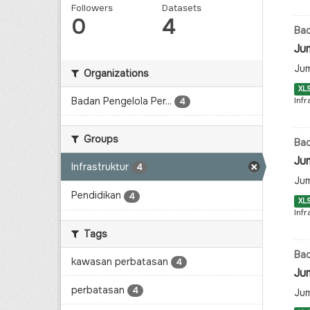
Followers
Datasets
0
4
Bad
Ju
Jum
Organizations
XL
Badan Pengelola Per...
Infr
4
Groups
Bad
Ju
Infrastruktur
4
Jum
Pendidikan
4
XL
Infr
Tags
Bad
kawasan perbatasan
4
Ju
perbatasan
4
Jum