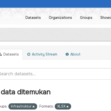
Datasets
Organizations
Groups
Show
Datasets
Activity Stream
About
 data ditemukan
ups:
Infrastruktur
Formats:
XLSX