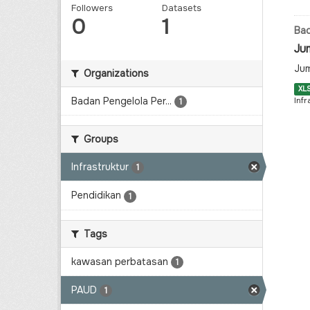
Followers
Datasets
0
1
Bad
Ju
Jum
Organizations
XL
Badan Pengelola Per...
Infr
1
Groups
Infrastruktur
1
Pendidikan
1
Tags
kawasan perbatasan
1
PAUD
1