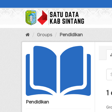
Skip
to
content
Groups
Pendidikan
1
Pendidikan
Gro