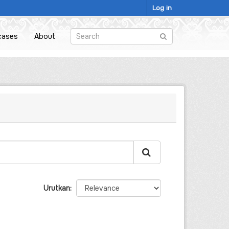
Log in
cases
About
Urutkan