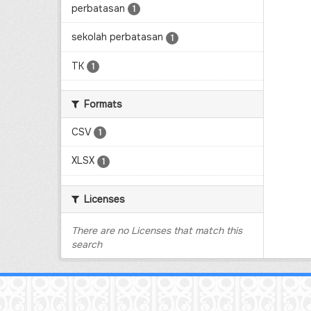
perbatasan
1
sekolah perbatasan
1
TK
1
Formats
CSV
1
XLSX
1
Licenses
There are no Licenses that match this
search