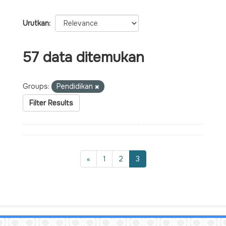
Urutkan
57 data ditemukan
Groups:
Pendidikan
Filter Results
«
1
2
3