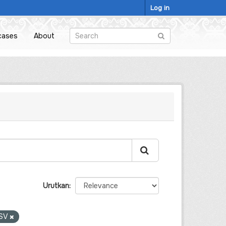
Log in
cases
About
Urutkan
SV