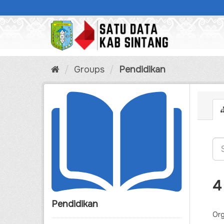
Skip
to
content
Groups
Pendidikan
4
Pendidikan
Org