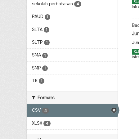
XL
sekolah perbatasan
4
Infr
PAUD
1
Bad
SLTA
1
Ju
SLTP
Jum
1
XL
SMA
1
Infr
SMP
1
TK
1
Formats
CSV
4
XLSX
4