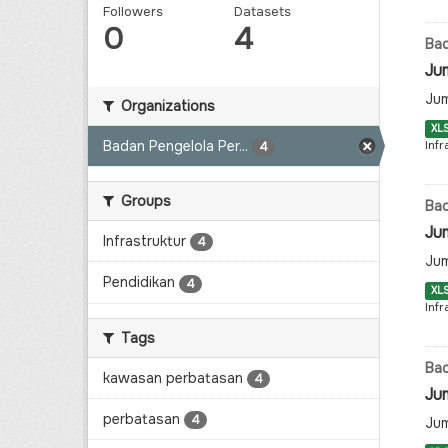
Followers
Datasets
0
4
Bad
Ju
Jum
Organizations
XL
Badan Pengelola Per...
Infr
4
Groups
Bad
Ju
Infrastruktur
4
Jum
Pendidikan
4
XL
Infr
Tags
Bad
kawasan perbatasan
4
Ju
perbatasan
4
Jum