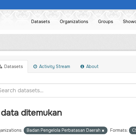
Datasets
Organizations
Groups
Show
Datasets
Activity Stream
About
 data ditemukan
anizations:
Badan Pengelola Perbatasan Daerah
Formats:
C