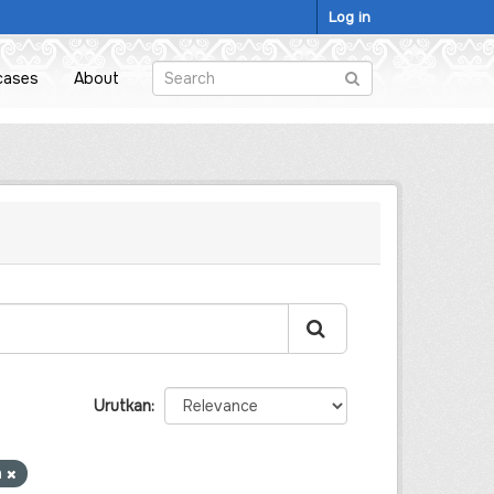
Log in
cases
About
Urutkan
h