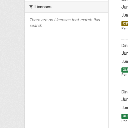
Ju
Licenses
Jum
There are no Licenses that match this
CS
search
Pen
Din
Ju
Jum
XL
Pen
Din
Ju
Jum
XL
Pen