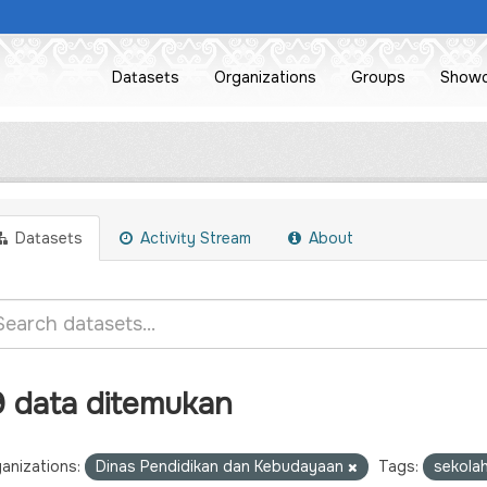
Datasets
Organizations
Groups
Show
Datasets
Activity Stream
About
9 data ditemukan
anizations:
Dinas Pendidikan dan Kebudayaan
Tags:
sekola