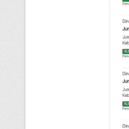
Pen
Din
Ju
Jum
Ka
XL
Pen
Din
Ju
Jum
Ka
XL
Pen
Din