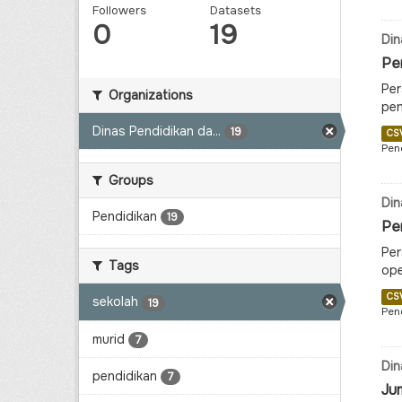
Followers
Datasets
0
19
Din
Per
Per
Organizations
pen
Dinas Pendidikan da...
19
CS
Pen
Groups
Din
Pendidikan
19
Per
Per
Tags
ope
CS
sekolah
19
Pen
murid
7
Din
pendidikan
7
Ju