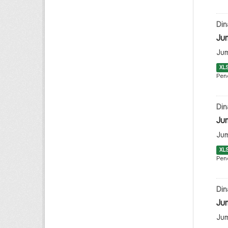
Din
Jum
Jum
XL
Pen
Din
Ju
Jum
XL
Pen
Din
Jum
Jum