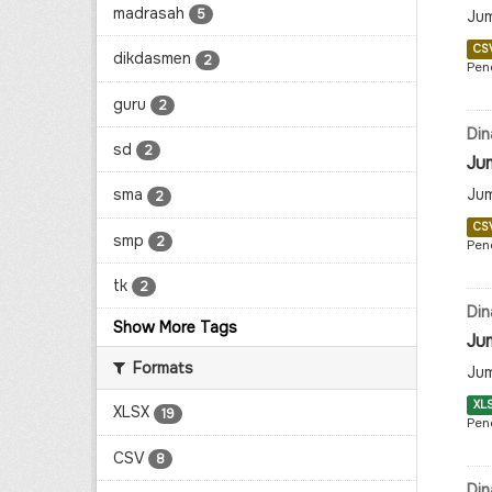
madrasah
5
Jum
CS
dikdasmen
2
Pen
guru
2
Din
sd
2
Ju
Jum
sma
2
CS
smp
2
Pen
tk
2
Din
Show More Tags
Ju
Formats
Jum
XL
XLSX
19
Pen
CSV
8
Din