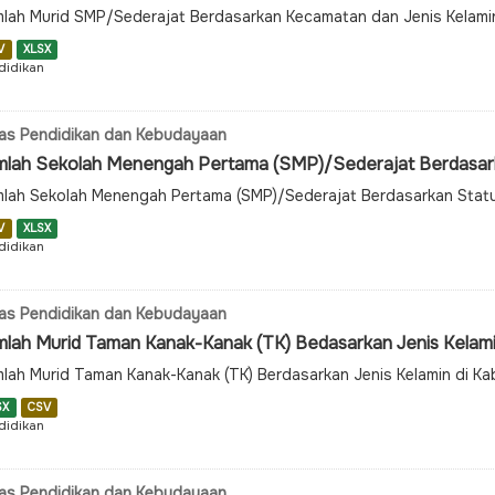
lah Murid SMP/Sederajat Berdasarkan Kecamatan dan Jenis Kelami
V
XLSX
didikan
as Pendidikan dan Kebudayaan
mlah Sekolah Menengah Pertama (SMP)/Sederajat Berdasarka
lah Sekolah Menengah Pertama (SMP)/Sederajat Berdasarkan Statu
V
XLSX
didikan
as Pendidikan dan Kebudayaan
mlah Murid Taman Kanak-Kanak (TK) Bedasarkan Jenis Kelam
lah Murid Taman Kanak-Kanak (TK) Berdasarkan Jenis Kelamin di K
SX
CSV
didikan
as Pendidikan dan Kebudayaan