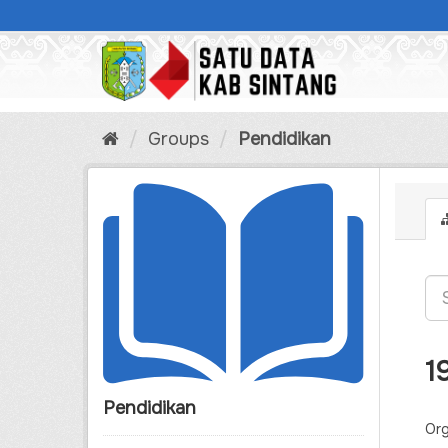
Skip
to
content
Groups
Pendidikan
1
Pendidikan
Org