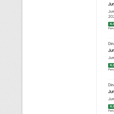
Jum
Jum
20
XL
Pen
Din
Ju
Jum
XL
Pen
Din
Ju
Jum
XL
Pen