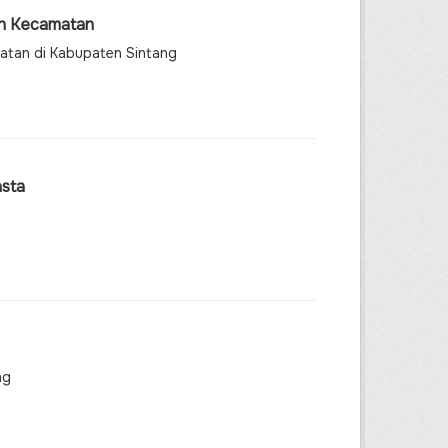
an Kecamatan
matan di Kabupaten Sintang
asta
ng