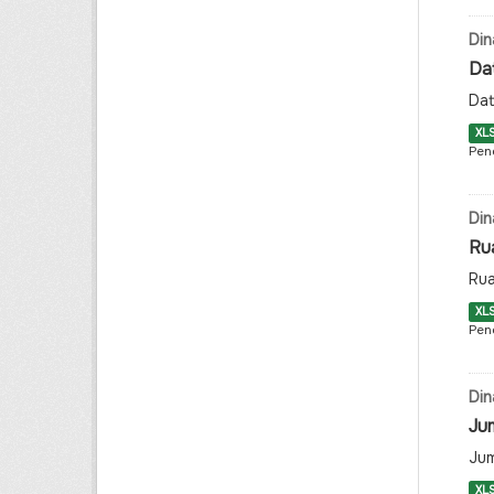
Din
Da
Dat
XL
Pen
Din
Ru
Rua
XL
Pen
Din
Ju
Jum
XL