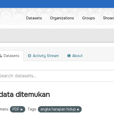
Datasets
Organizations
Groups
Show
Datasets
Activity Stream
About
 data ditemukan
mats:
PDF
Tags:
angka harapan hidup