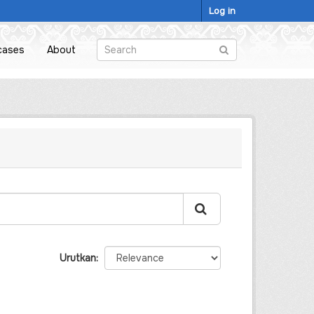
Log in
cases
About
Urutkan