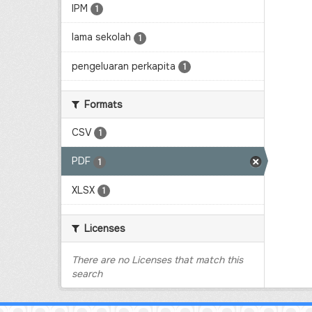
IPM
1
lama sekolah
1
pengeluaran perkapita
1
Formats
CSV
1
PDF
1
XLSX
1
Licenses
There are no Licenses that match this
search