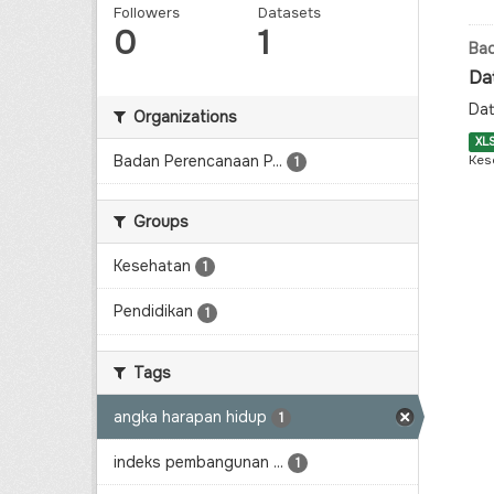
Followers
Datasets
0
1
Ba
Da
Dat
Organizations
XL
Badan Perencanaan P...
Kes
1
Groups
Kesehatan
1
Pendidikan
1
Tags
angka harapan hidup
1
indeks pembangunan ...
1