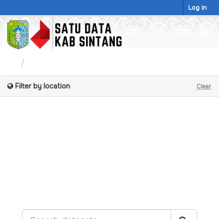
Skip
Log in
to
content
Togg
navig
Datasets
Filter by location
Clear