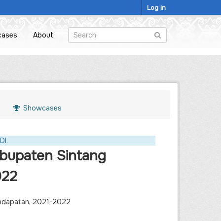
Log in
cases
About
Showcases
DI.
abupaten Sintang
022
endapatan, 2021-2022