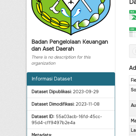
Da
Badan Pengelolaan Keuangan
dan Aset Daerah
There is no description for this
organization
Ad
Informasi Dataset
Fi
So
Dataset Dipublikasi:
2023-09-29
Dataset Dimodifikasi:
2023-11-08
Au
Dataset ID:
55a03acb-16fd-45cc-
Ma
95d4-cff9497b2e4a
La
Metadata: