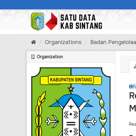
Skip
to
content
Organizations
Badan Pengelolaa
Organization
I
R
M
Rea