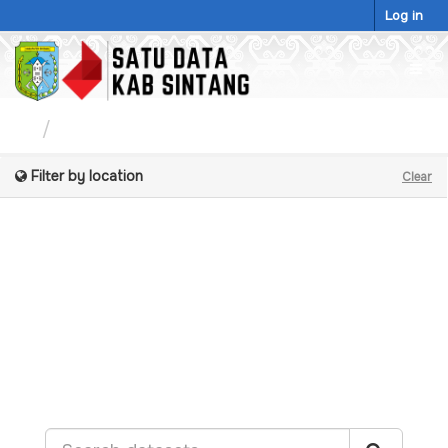
Skip
Log in
to
content
Togg
navig
Datasets
Filter by location
Clear