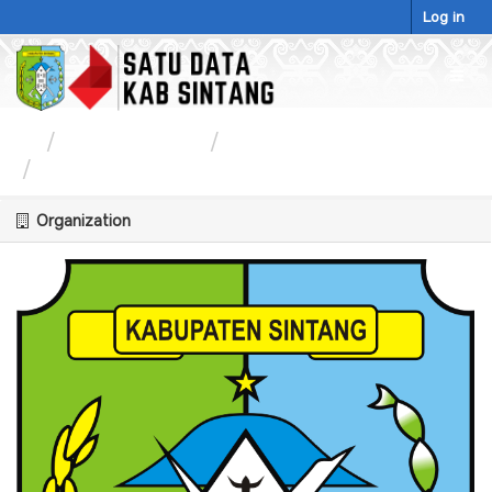
Skip
Log in
to
content
Togg
navig
Organizations
Dinas Kesehatan
Pelayanan Kesehatan Gigi...
Organization