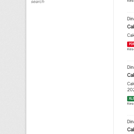
Kes
search
Din
Ca
Cak
PD
Kes
Din
Ca
Cak
20
XL
Kes
Din
Ca