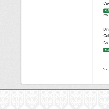
Cak
XL
Kes
Din
Ca
Cak
XL
You