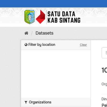
Skip
to
content
Datasets
Filter by location
Clear
1
Org
Din
Organizations
Pe