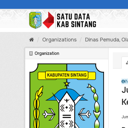
Skip
to
content
Organizations
Dinas Pemuda, Ola
Organization
I
J
K
Jum