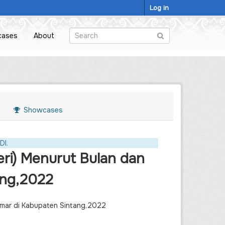
Log in
cases
About
Showcases
DI.
ri) Menurut Bulan dan
ang,2022
amar di Kabupaten Sintang,2022