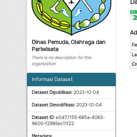
Da
Ad
Dinas Pemuda, Olahraga dan
Fi
Pariwisata
La
There is no description for this
organization
Cr
Informasi Dataset
Dataset Dipublikasi:
2023-10-04
Dataset Dimodifikasi:
2023-10-04
Dataset ID:
e0d77155-685a-4065-
9600-f2985ec11f22
Metadata: