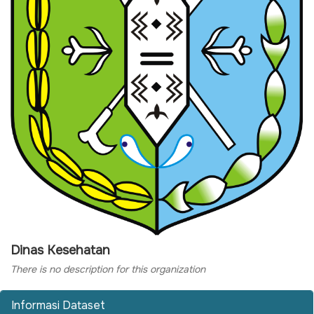
Dinas Kesehatan
There is no description for this organization
Informasi Dataset