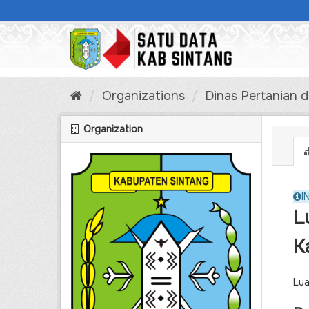
Skip
to
content
Organizations
Dinas Pertanian 
Organization
I
L
K
Lua