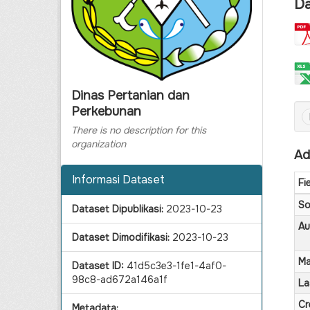
Da
Dinas Pertanian dan
Perkebunan
There is no description for this
organization
Ad
Informasi Dataset
Fi
So
Dataset Dipublikasi:
2023-10-23
Au
Dataset Dimodifikasi:
2023-10-23
Ma
Dataset ID:
41d5c3e3-1fe1-4af0-
98c8-ad672a146a1f
La
Cr
Metadata: