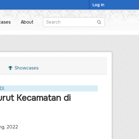
Log in
cases
About
Showcases
DI.
rut Kecamatan di
ng, 2022