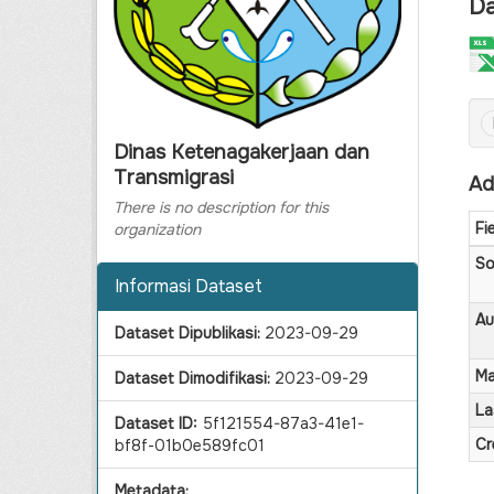
Da
Dinas Ketenagakerjaan dan
Transmigrasi
Ad
There is no description for this
Fi
organization
So
Informasi Dataset
Au
Dataset Dipublikasi:
2023-09-29
Ma
Dataset Dimodifikasi:
2023-09-29
La
Dataset ID:
5f121554-87a3-41e1-
Cr
bf8f-01b0e589fc01
Metadata: