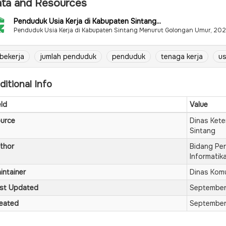
ta and Resources
Penduduk Usia Kerja di Kabupaten Sintang...
Penduduk Usia Kerja di Kabupaten Sintang Menurut Golongan Umur, 20
bekerja
jumlah penduduk
penduduk
tenaga kerja
us
ditional Info
eld
Value
urce
Dinas Ket
Sintang
thor
Bidang Per
Informatik
intainer
Dinas Komu
st Updated
September
eated
September