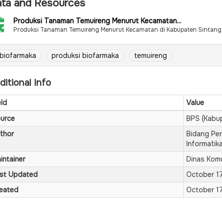
ta and Resources
Produksi Tanaman Temuireng Menurut Kecamatan...
Produksi Tanaman Temuireng Menurut Kecamatan di Kabupaten Sintan
biofarmaka
produksi biofarmaka
temuireng
ditional Info
eld
Value
urce
BPS (Kabu
thor
Bidang Per
Informatik
intainer
Dinas Komu
st Updated
October 1
eated
October 1