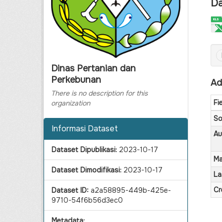
Da
Dinas Pertanian dan
Perkebunan
Ad
There is no description for this
Fi
organization
So
Informasi Dataset
Au
Dataset Dipublikasi:
2023-10-17
Ma
Dataset Dimodifikasi:
2023-10-17
La
Cr
Dataset ID:
a2a58895-449b-425e-
9710-54f6b56d3ec0
Metadata: