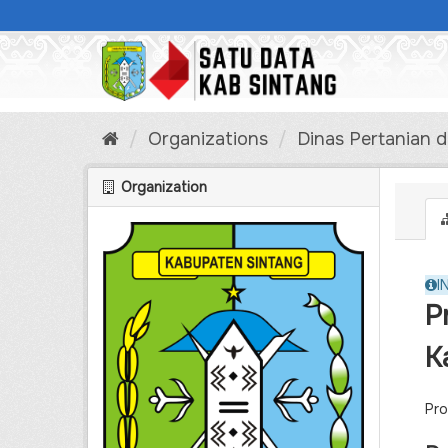
Skip
to
content
Organizations
Dinas Pertanian 
Organization
I
P
K
Pro