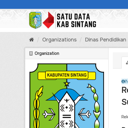
Skip
to
content
Organizations
Dinas Pendidika
Organization
I
R
S
Rek