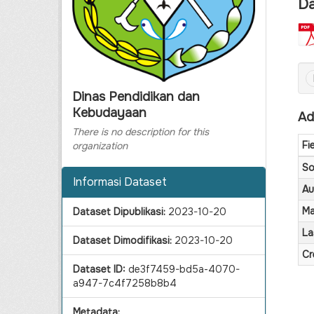
Da
Dinas Pendidikan dan
Kebudayaan
Ad
There is no description for this
Fi
organization
So
Informasi Dataset
Au
Ma
Dataset Dipublikasi:
2023-10-20
La
Dataset Dimodifikasi:
2023-10-20
Cr
Dataset ID:
de3f7459-bd5a-4070-
a947-7c4f7258b8b4
Metadata: