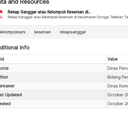
ta and Resources
Rekap Sanggar atau Kelompok Kesenian di...
Rekap Sanggar atau Kelompok Kesenian di Kecamatan Sungai Tebelian T
kelompokseni
kesenian
rekapsanggar
ditional Info
eld
Value
urce
Dinas Pen
thor
Bidang Per
intainer
Dinas Komu
st Updated
October 2
eated
October 2