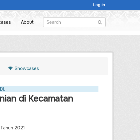
Log in
cases
About
Showcases
DI.
nian di Kecamatan
n Tahun 2021