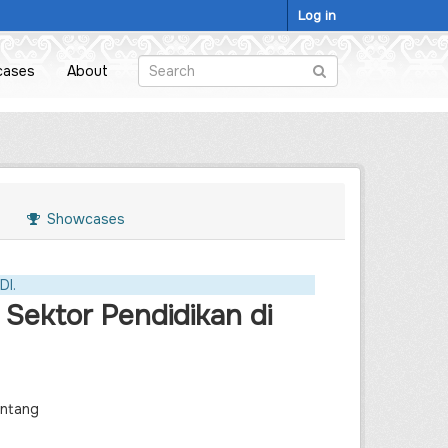
Log in
cases
About
Showcases
DI.
 Sektor Pendidikan di
intang