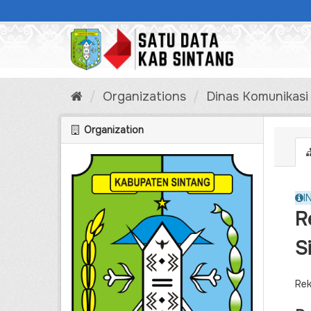
Skip
to
content
Organizations
Dinas Komunikasi
Organization
I
R
S
Rek