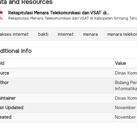
ta and Resources
Rekapitulasi Menara Telekomunikasi dan VSAT di...
Rekapitulasi Menara Telekomunikasi dan VSAT di Kabupaten Sintang Ta
akses internet
bakti
internet
menara
menara teleko
ditional Info
eld
Value
urce
Dinas Komu
thor
Bidang Per
Informatik
intainer
Dinas Komu
st Updated
November 
eated
November 