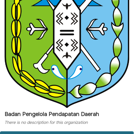
Badan Pengelola Pendapatan Daerah
There is no description for this organization