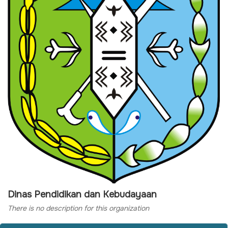
Dinas Pendidikan dan Kebudayaan
There is no description for this organization