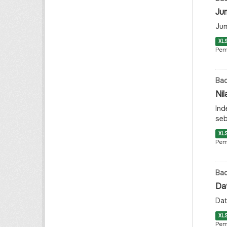
Jum
Jum
XL
Pem
Ba
Ni
Ind
seb
XL
Pem
Ba
Da
Dat
XL
Pem