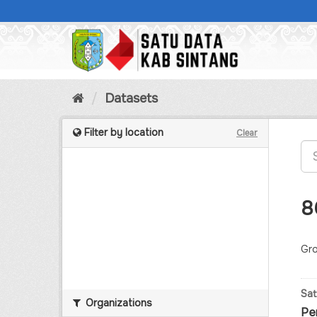
Skip
to
content
Datasets
Filter by location
Clear
8
Gro
Sat
Organizations
Pe