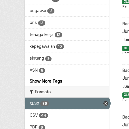
XL
Pem
pegawai
13
pns
13
Ba
Ju
tenaga kerja
12
Jum
kepegawaian
10
XL
Pem
sintang
9
ASN
Ba
8
Ju
Show More Tags
Jum
Formats
XL
Pem
XLSX
86
CSV
44
Ba
Ju
PDF
6