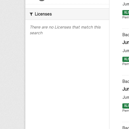
Jum
XL
Licenses
Pem
There are no Licenses that match this
search
Ba
Ju
Jum
XL
Pem
Ba
Jum
Jum
XL
Pem
Ba