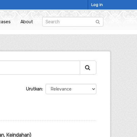
Log in
cases
About
Urutkan
n, Keindahan)