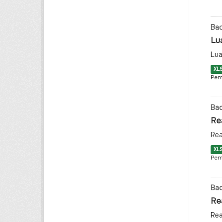
Bad
Lu
Lua
XL
Pem
Bad
Re
Rea
XL
Pem
Bad
Re
Rea