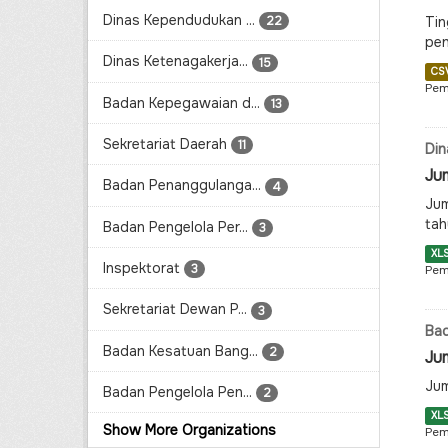
Dinas Kependudukan ...
Tin
22
pen
Dinas Ketenagakerja...
15
CS
Pem
Badan Kepegawaian d...
13
Sekretariat Daerah
11
Din
Ju
Badan Penanggulanga...
4
Jum
tah
Badan Pengelola Per...
3
XL
Inspektorat
3
Pem
Sekretariat Dewan P...
3
Ba
Badan Kesatuan Bang...
2
Jum
Jum
Badan Pengelola Pen...
2
XL
Show More Organizations
Pem