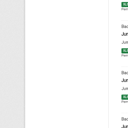
XL
Pem
Ba
Ju
Jum
XL
Pem
Ba
Ju
Jum
XL
Pem
Ba
Ju