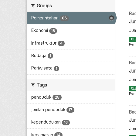
Groups
Ba
Pemerintahan
86
Jum
Jum
Ekonomi
16
XL
Infrastruktur
4
Pem
Budaya
1
Ba
Pariwisata
1
Jum
Jum
Tags
XL
Pem
penduduk
28
jumlah penduduk
17
Ba
Ju
kependudukan
16
Jum
kecamatan
14