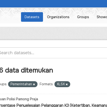
Datasets
Organizations
Groups
Show
6 data ditemukan
ups:
Pemerintahan
Formats:
XLSX
uan Polisi Pamong Praja
rsentase Penyelesaian Pelanggaran K3 (Ketertiban, Keamana