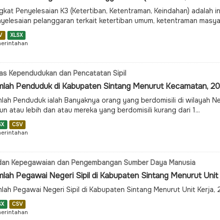
gkat Penyelesaian K3 (Ketertiban, Ketentraman, Keindahan) adalah i
yelesaian pelanggaran terkait ketertiban umum, ketentraman masyara
V
XLSX
erintahan
as Kependudukan dan Pencatatan Sipil
mlah Penduduk di Kabupaten Sintang Menurut Kecamatan, 2
lah Penduduk ialah Banyaknya orang yang berdomisili di wilayah N
un atau lebih dan atau mereka yang berdomisili kurang dari 1...
SX
CSV
erintahan
dan Kepegawaian dan Pengembangan Sumber Daya Manusia
lah Pegawai Negeri Sipil di Kabupaten Sintang Menurut Unit
lah Pegawai Negeri Sipil di Kabupaten Sintang Menurut Unit Kerja,
SX
CSV
erintahan