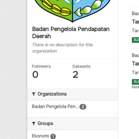
Bad
Ta
Badan Pengelola Pendapatan
Tar
Daerah
XL
There is no description for this
organization
Bad
Ta
Followers
Datasets
0
2
Tar
XL
Eko
Organizations
Badan Pengelola Pen...
2
Groups
Ekonomi
1