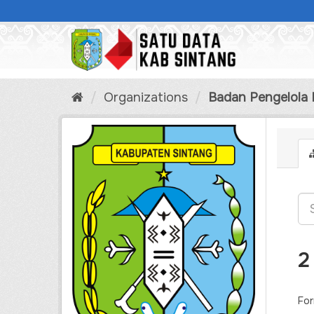
Skip
to
content
Organizations
Badan Pengelola
2
For