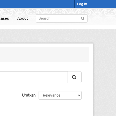
Log in
cases
About
Urutkan