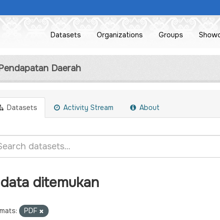
Datasets
Organizations
Groups
Show
 Pendapatan Daerah
Datasets
Activity Stream
About
 data ditemukan
mats:
PDF