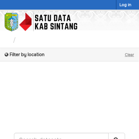
Skip
Log in
to
content
Togg
navig
Datasets
Filter by location
Clear