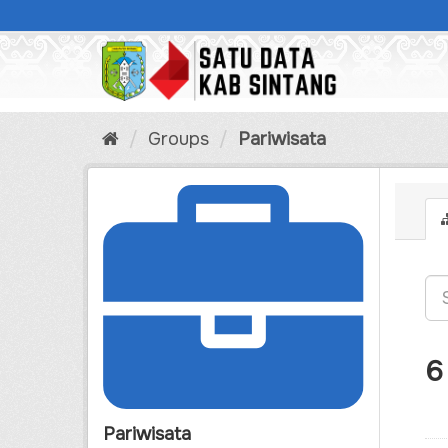
Skip
to
content
Groups
Pariwisata
6
Pariwisata