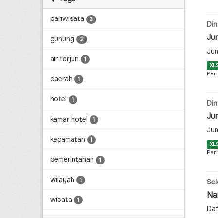
pariwisata
3
Din
Ju
gunung
2
Jum
air terjun
1
XL
Par
daerah
1
hotel
1
Din
Ju
kamar hotel
1
Jum
kecamatan
1
XL
Par
pemerintahan
1
wilayah
1
Sek
Na
wisata
1
Daf