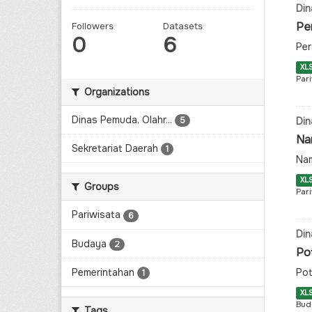
Din
Per
Followers
Datasets
0
6
Per
XL
Par
Organizations
Dinas Pemuda, Olahr...
5
Din
Na
Sekretariat Daerah
1
Nam
XL
Groups
Par
Pariwisata
6
Din
Budaya
2
Po
Pemerintahan
Pot
1
XL
Bud
Tags