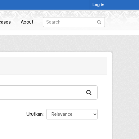
Log in
cases
About
Urutkan