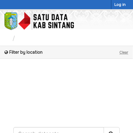
Skip
Log in
to
content
Togg
navig
Datasets
Filter by location
Clear